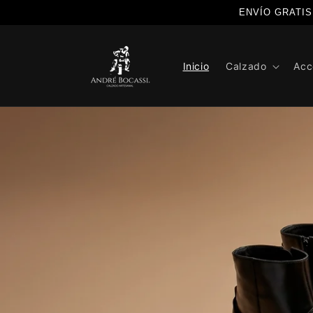
Ir
ENVÍO GRATIS a
directamente
al contenido
Inicio
Calzado
Acc