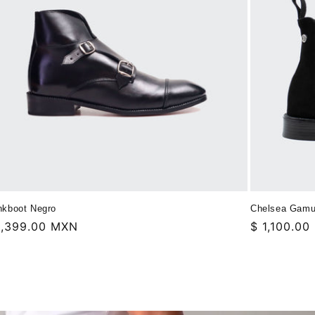
kboot Negro
Chelsea Gamu
ecio
1,399.00 MXN
Precio
$ 1,100.0
bitual
habitual