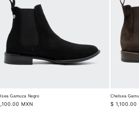
lsea Gamuza Negro
Chelsea Gamu
ecio
1,100.00 MXN
Precio
$ 1,100.0
bitual
habitual