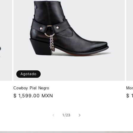
Agotado
Mon
Cowboy Piel Negro
Pr
$ 
Precio
$ 1,599.00 MXN
ha
habitual
de
1
/
23