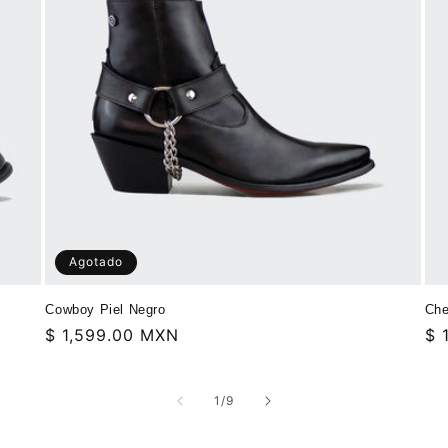
Agotado
Cowboy Piel Negro
Che
Precio
$ 1,599.00 MXN
Pr
$ 
habitual
ha
de
1
/
9